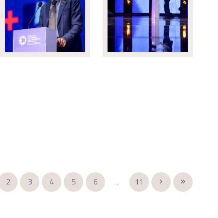
2
3
4
5
6
...
11