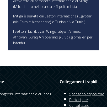
Arriverete all'aeroporto internazionale di Mitiga
(MJI), situato nella capitale Tripoli, in Libia.
Mitiga è servita dai vettori internazionali Egyptair
(via Cairo e Alessandria) e Tunisair (via Tunisi).
I vettori libici (Libyan Wings, Libyan Airlines,
Afriqiyah, Buraq Air) operano più voli giornalieri per
Istanbul.
ne
Collegamenti rapidi
ngressi Internazionale di Tripoli
Sponsor o espositore
Partecipare
Contattateci