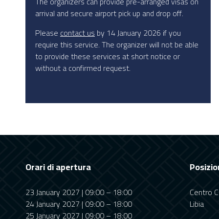
The organizers can provide pre-arranged visas on
arrival and secure airport pick up and drop off.
Please
contact us
by 14 January 2026 if you
require this service. The organizer will not be able
to provide these services at short notice or
without a confirmed request.
Orari di apertura
Posizio
23 January 2027 | 09:00 – 18:00
Centro Co
24 January 2027 | 09:00 – 18:00
Libia
25 January 2027 | 09:00 – 18:00