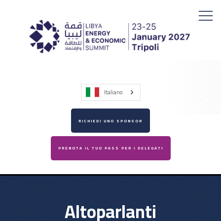
Italiano
RICHIEDI UNO SPONSOR
PRENOTA IL TUO PASS PER I DELEGATI
Altoparlanti