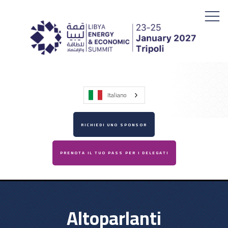
Italiano
RICHIEDI UNO SPONSOR
PRENOTA IL TUO PASS PER I DELEGATI
Altoparlanti